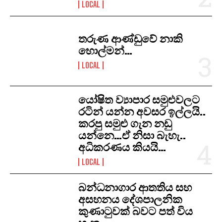
LOCAL
තරුණ ආණ්ඩුවේ නාකි
හොල්මන්…
LOCAL
යෝෂිත ව්‍යාපාර සමුළුවලට
රටින් යන්න අවසර ඉල්ලයි..
කරපු සමුළු ගැන නඩු
යන්නෙ…ඒ නිසා බැහැ..
අධිකරණය කියයි…
LOCAL
​බන්ධනාගාර ආතතිය සහ
අසහනය දේශපාලනික
කුණාටුවක් බවට පත් විය