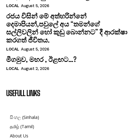
LOCAL
August 5, 2026
රජය විසින් මේ අත්හරින්නේ
දෙමාපියන්,පවුලේ අය “තමන්ගේ
සල්ලිවලින් හෝ කුඩු බොන්නට” දී ආරක්ෂා
කරගත් ජීවිතය.
LOCAL
August 5, 2026
මීගමුව, මහර , ඊළඟට…?
LOCAL
August 2, 2026
USEFULL LINKS
සිංහල (Sinhala)
தமிழ் (Tamil)
About Us