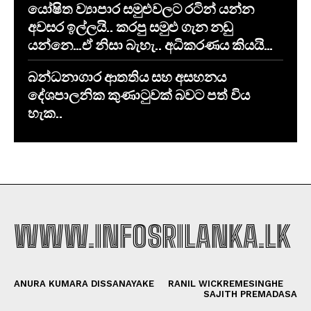
යෝෂිත ව්‍යාපාර සමුළුවලට රටින් යන්න
අවසර ඉල්ලයි.. කරපු සමුළු ගැන නඩු
යන්නෙ…ඒ නිසා බැහැ.. අධිකරණය කියයි…
​බන්ධනාගාර ආතතිය සහ අසහනය
දේශපාලනික කුණාටුවක් බවට පත් විය
හැක..
WWW.INFOSRILANKA.LK
ANURA KUMARA DISSANAYAKE
RANIL WICKREMESINGHE
SAJITH PREMADASA