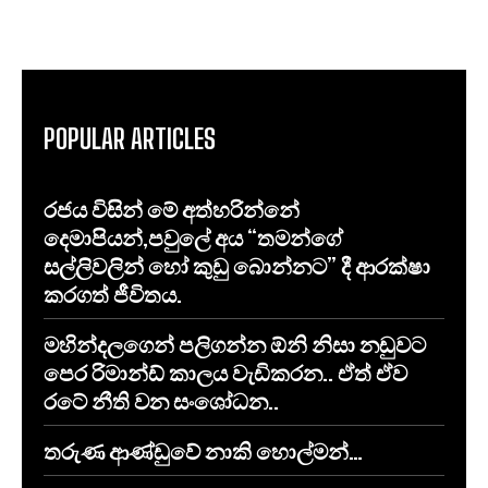
POPULAR ARTICLES
රජය විසින් මේ අත්හරින්නේ
දෙමාපියන්,පවුලේ අය “තමන්ගේ
සල්ලිවලින් හෝ කුඩු බොන්නට” දී ආරක්ෂා
කරගත් ජීවිතය.
මහින්දලගෙන් පලිගන්න ඕනි නිසා නඩුවට
පෙර රිමාන්ඩ් කාලය වැඩිකරන.. ඒත් ඒව
රටේ නීති වන සංශෝධන..
තරුණ ආණ්ඩුවේ නාකි හොල්මන්…