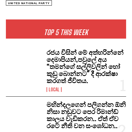
UNITED NATIONAL PARTY
TOP 5 THIS WEEK
රජය විසින් මේ අත්හරින්නේ
දෙමාපියන්,පවුලේ අය
“තමන්ගේ සල්ලිවලින් හෝ
කුඩු බොන්නට” දී ආරක්ෂා
කරගත් ජීවිතය.
LOCAL
මහින්දලගෙන් පලිගන්න ඕනි
නිසා නඩුවට පෙර රිමාන්ඩ්
කාලය වැඩිකරන.. ඒත් ඒව
රටේ නීති වන සංශෝධන..