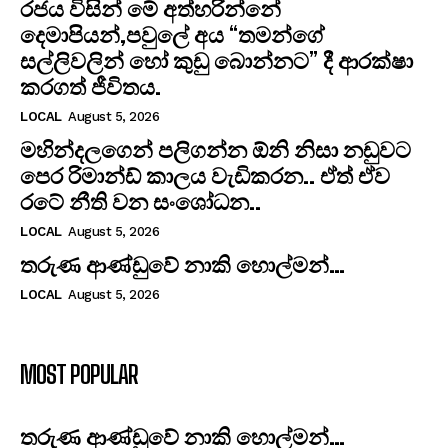
රජය විසින් මේ අත්හරින්නේ
දෙමාපියන්,පවුලේ අය “තමන්ගේ
සල්ලිවලින් හෝ කුඩු බොන්නට” දී ආරක්ෂා
කරගත් ජීවිතය.
LOCAL
August 5, 2026
මහින්දලගෙන් පලිගන්න ඕනි නිසා නඩුවට
පෙර රිමාන්ඩ් කාලය වැඩිකරන.. ඒත් ඒව
රටේ නීති වන සංශෝධන..
LOCAL
August 5, 2026
තරුණ ආණ්ඩුවේ නාකි හොල්මන්…
LOCAL
August 5, 2026
MOST POPULAR
තරුණ ආණ්ඩුවේ නාකි හොල්මන්…