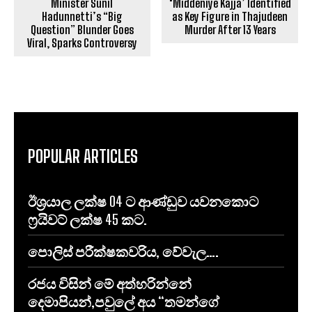
Minister Sunil
‘Middeniye Kajja’ Identified
Hadunnetti’s “Big
as Key Figure in Thajudeen
Question” Blunder Goes
Murder After 13 Years
Viral, Sparks Controversy
POPULAR ARTICLES
ඊශ්‍රයාල ලක්ෂ 04 ට ආණ්ඩුව යවනකොට
ෆ්‍රයිවට් ලක්ෂ 45 කට.
පොලිස් පරීක්ෂකවරිය, වේවැල….
රජය විසින් මේ අත්හරින්නේ
දෙමාපියන්,පවුලේ අය “තමන්ගේ