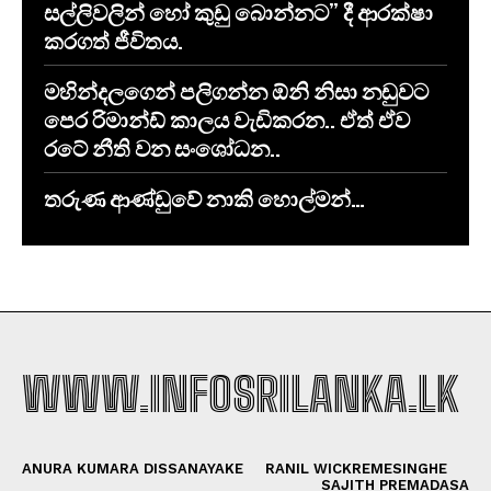
සල්ලිවලින් හෝ කුඩු බොන්නට” දී ආරක්ෂා
කරගත් ජීවිතය.
මහින්දලගෙන් පලිගන්න ඕනි නිසා නඩුවට
පෙර රිමාන්ඩ් කාලය වැඩිකරන.. ඒත් ඒව
රටේ නීති වන සංශෝධන..
තරුණ ආණ්ඩුවේ නාකි හොල්මන්…
WWW.INFOSRILANKA.LK
ANURA KUMARA DISSANAYAKE
RANIL WICKREMESINGHE
SAJITH PREMADASA