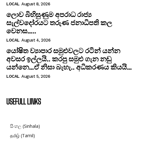
LOCAL
August 8, 2026
ලොව බිහිසුණුම අපරාධ රාජ්‍ය
සැල්වදෝරයට තරුණ ජනාධිපති කල
වෙනස…..
LOCAL
August 4, 2026
යෝෂිත ව්‍යාපාර සමුළුවලට රටින් යන්න
අවසර ඉල්ලයි.. කරපු සමුළු ගැන නඩු
යන්නෙ…ඒ නිසා බැහැ.. අධිකරණය කියයි…
LOCAL
August 5, 2026
USEFULL LINKS
සිංහල (Sinhala)
தமிழ் (Tamil)