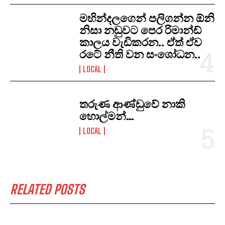
මහින්දලගෙන් පලිගන්න ඕනි
නිසා නඩුවට පෙර රිමාන්ඩ්
කාලය වැඩිකරන.. ඒත් ඒව
රටේ නීති වන සංශෝධන..
LOCAL
තරුණ ආණ්ඩුවේ නාකි
හොල්මන්…
LOCAL
RELATED POSTS