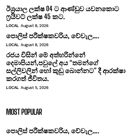
ඊශ්‍රයාල ලක්ෂ 04 ට ආණ්ඩුව යවනකොට
ෆ්‍රයිවට් ලක්ෂ 45 කට.
LOCAL
August 8, 2026
පොලිස් පරීක්ෂකවරිය, වේවැල….
LOCAL
August 8, 2026
රජය විසින් මේ අත්හරින්නේ
දෙමාපියන්,පවුලේ අය “තමන්ගේ
සල්ලිවලින් හෝ කුඩු බොන්නට” දී ආරක්ෂා
කරගත් ජීවිතය.
LOCAL
August 5, 2026
MOST POPULAR
පොලිස් පරීක්ෂකවරිය, වේවැල….