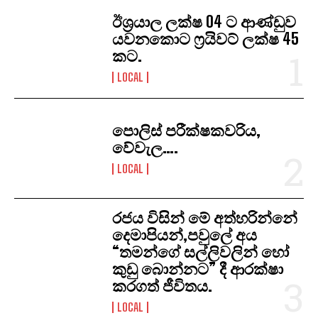
ඊශ්‍රයාල ලක්ෂ 04 ට ආණ්ඩුව
යවනකොට ෆ්‍රයිවට් ලක්ෂ 45
කට.
LOCAL
පොලිස් පරීක්ෂකවරිය,
වේවැල….
LOCAL
රජය විසින් මේ අත්හරින්නේ
දෙමාපියන්,පවුලේ අය
“තමන්ගේ සල්ලිවලින් හෝ
කුඩු බොන්නට” දී ආරක්ෂා
කරගත් ජීවිතය.
LOCAL