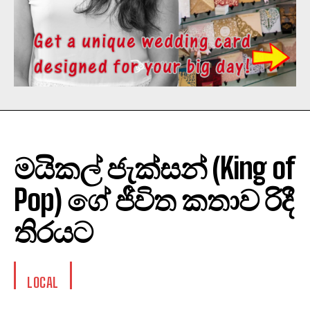
මයිකල් ජැක්සන් (King of
Pop) ගේ ජීවිත කතාව රිදී
තිරයට
LOCAL