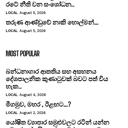
රටේ නීති වන සංශෝධන..
LOCAL
August 5, 2026
තරුණ ආණ්ඩුවේ නාකි හොල්මන්…
LOCAL
August 5, 2026
MOST POPULAR
​බන්ධනාගාර ආතතිය සහ අසහනය
දේශපාලනික කුණාටුවක් බවට පත් විය
හැක..
LOCAL
August 4, 2026
මීගමුව, මහර , ඊළඟට…?
LOCAL
August 2, 2026
යෝෂිත ව්‍යාපාර සමුළුවලට රටින් යන්න