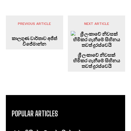
PREVIOUS ARTICLE
NEXT ARTICLE
කාලගුණ වාර්තාව අජිත්
විජේමාන්න
ශ්‍රී ලංකාවේ නිවසක්
හිමිකර ගැනීමේ සිහිනය
තවත් දුරස්වෙයි
POPULAR ARTICLES