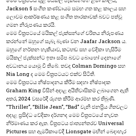
මෙම චිත්‍රපටය තුළ මයිකල් ජැක්සන්ගේ ළමා කාලය,
Jackson 5 සංගීත කණ්ඩායම සමඟ ගත කළ කාලය සහ
ලොවම ආකර්ෂණය කළ සංගීත තාරකාවක් බවට පත්වූ
ගමන නිරූපණය කරයි.
මෙම චිත්‍රපටයේ මයිකල් ජැක්සන්ගේ චරිතය නිරූපණය
කරන්නේ ඔහුගේ සැබෑ බෑණා වන Jaafar Jackson ය.
ඔහුගේ නර්තන හැකියාව, කටහඬ සහ වේදිකා හැසිරීම
මයිකල් ජැක්සන්ට ඉතා සමීප බවට බොහෝ දෙනාගේ
අවධානය යොමු වී තිබේ. තවද Colman Domingo සහ
Nia Long ද මෙම චිත්‍රපටයට එක්ව සිටිති.
මෙම චිත්‍රපටය නිෂ්පාදනය කිරීම සඳහා නිෂ්පාදක
Graham King විසින් අදාළ අයිතිවාසිකම් ලබාගෙන ඇති
අතර, 2024 වසරේදී රූගත කිරීම් ආරම්භ කර තිබුණි.
“Thriller”, “Billie Jean”, “Bad” වැනි ජනප්‍රිය ගීතවලට
අදාළ ප්‍රසිද්ධ වේදිකා දර්ශනද මෙම චිත්‍රපටයේ නැවත
නිර්මාණය කර ඇත. චිත්‍රපටය ජාත්‍යන්තරව Universal
Pictures සහ ඇමරිකාවේදී Lionsgate මඟින් බෙදාහැර