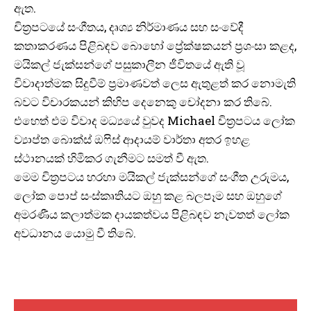
ඇත.
චිත්‍රපටයේ සංගීතය, දෘශ්‍ය නිර්මාණය සහ සංවේදී
කතාකරණය පිළිබඳව බොහෝ ප්‍රේක්ෂකයන් ප්‍රශංසා කළද,
මයිකල් ජැක්සන්ගේ පසුකාලීන ජීවිතයේ ඇති වූ
විවාදාත්මක සිදුවීම් ප්‍රමාණවත් ලෙස ඇතුළත් කර නොමැති
බවට විචාරකයන් කිහිප දෙනෙකු චෝදනා කර තිබේ.
එහෙත් එම විවාද මධ්‍යයේ වුවද Michael චිත්‍රපටය ලෝක
ව්‍යාප්ත බොක්ස් ඔෆිස් ආදායම් වාර්තා අතර ඉහළ
ස්ථානයක් හිමිකර ගැනීමට සමත් වී ඇත.
මෙම චිත්‍රපටය හරහා මයිකල් ජැක්සන්ගේ සංගීත උරුමය,
ලෝක පොප් සංස්කෘතියට ඔහු කළ බලපෑම සහ ඔහුගේ
අමරණීය කලාත්මක දායකත්වය පිළිබඳව නැවතත් ලෝක
අවධානය යොමු වී තිබේ.