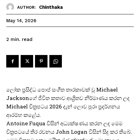
Chinthaka
AUTHOR:
May 14, 2026
read
2
min.
ලෝක ප්‍රසිද්ධ පොප් සංගීත තාරකාවක් වූ Michael
Jacksonගේ ජීවිත කතාව ආශ්‍රිතව නිර්මාණය කරන ලද
Michael චිත්‍රපටය 2026 දැන් ලොව පුරා ප්‍රදර්ශනය
ආරම්භ කළේය.
Antoine Fuqua විසින් අධ්‍යක්ෂණය කරන ලද මෙම
චිත්‍රපටයේ තිර රචනය John Logan විසින් සිදු කර තිබේ.