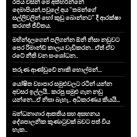
රජය විසින් මේ අත්හරින්නේ
දෙමාපියන්,පවුලේ අය “තමන්ගේ
සල්ලිවලින් හෝ කුඩු බොන්නට” දී ආරක්ෂා
කරගත් ජීවිතය.
මහින්දලගෙන් පලිගන්න ඕනි නිසා නඩුවට
පෙර රිමාන්ඩ් කාලය වැඩිකරන.. ඒත් ඒව
රටේ නීති වන සංශෝධන..
තරුණ ආණ්ඩුවේ නාකි හොල්මන්…
යෝෂිත ව්‍යාපාර සමුළුවලට රටින් යන්න
අවසර ඉල්ලයි.. කරපු සමුළු ගැන නඩු
යන්නෙ…ඒ නිසා බැහැ.. අධිකරණය කියයි…
​බන්ධනාගාර ආතතිය සහ අසහනය
දේශපාලනික කුණාටුවක් බවට පත් විය
හැක..