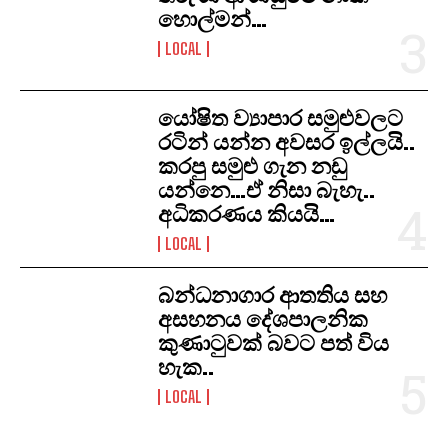
හොල්මන්…
LOCAL
යෝෂිත ව්‍යාපාර සමුළුවලට
රටින් යන්න අවසර ඉල්ලයි..
කරපු සමුළු ගැන නඩු
යන්නෙ…ඒ නිසා බැහැ..
අධිකරණය කියයි…
LOCAL
​බන්ධනාගාර ආතතිය සහ
අසහනය දේශපාලනික
කුණාටුවක් බවට පත් විය
හැක..
LOCAL