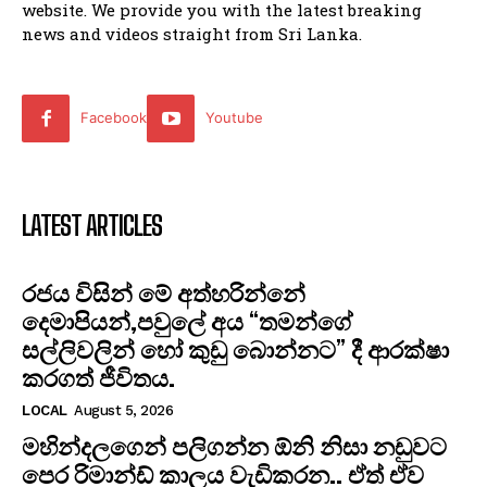
website. We provide you with the latest breaking
news and videos straight from Sri Lanka.
Facebook
Youtube
LATEST ARTICLES
රජය විසින් මේ අත්හරින්නේ
දෙමාපියන්,පවුලේ අය “තමන්ගේ
සල්ලිවලින් හෝ කුඩු බොන්නට” දී ආරක්ෂා
කරගත් ජීවිතය.
LOCAL
August 5, 2026
මහින්දලගෙන් පලිගන්න ඕනි නිසා නඩුවට
පෙර රිමාන්ඩ් කාලය වැඩිකරන.. ඒත් ඒව