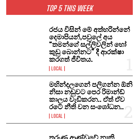
TOP 5 THIS WEEK
රජය විසින් මේ අත්හරින්නේ
දෙමාපියන්,පවුලේ අය
“තමන්ගේ සල්ලිවලින් හෝ
කුඩු බොන්නට” දී ආරක්ෂා
කරගත් ජීවිතය.
LOCAL
මහින්දලගෙන් පලිගන්න ඕනි
නිසා නඩුවට පෙර රිමාන්ඩ්
කාලය වැඩිකරන.. ඒත් ඒව
රටේ නීති වන සංශෝධන..
LOCAL
තරුණ ආණ්ඩුවේ නාකි