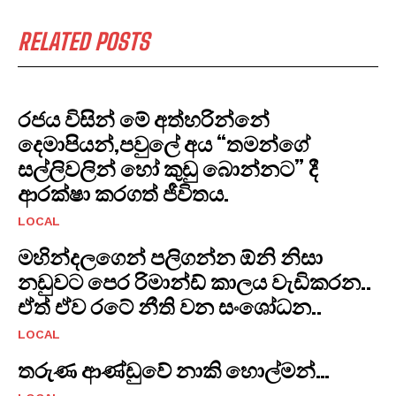
RELATED POSTS
රජය විසින් මේ අත්හරින්නේ
දෙමාපියන්,පවුලේ අය “තමන්ගේ
සල්ලිවලින් හෝ කුඩු බොන්නට” දී
ආරක්ෂා කරගත් ජීවිතය.
LOCAL
මහින්දලගෙන් පලිගන්න ඕනි නිසා
නඩුවට පෙර රිමාන්ඩ් කාලය වැඩිකරන..
ඒත් ඒව රටේ නීති වන සංශෝධන..
LOCAL
තරුණ ආණ්ඩුවේ නාකි හොල්මන්…