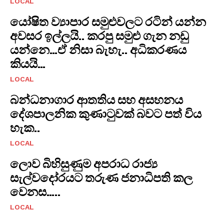
LOCAL
යෝෂිත ව්‍යාපාර සමුළුවලට රටින් යන්න
අවසර ඉල්ලයි.. කරපු සමුළු ගැන නඩු
යන්නෙ…ඒ නිසා බැහැ.. අධිකරණය
කියයි…
LOCAL
​බන්ධනාගාර ආතතිය සහ අසහනය
දේශපාලනික කුණාටුවක් බවට පත් විය
හැක..
LOCAL
ලොව බිහිසුණුම අපරාධ රාජ්‍ය
සැල්වදෝරයට තරුණ ජනාධිපති කල
වෙනස…..
LOCAL