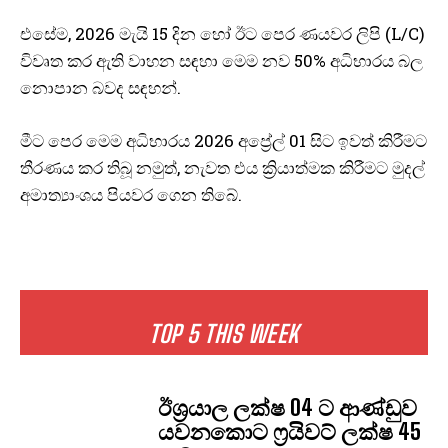
එසේම, 2026 මැයි 15 දින හෝ ඊට පෙර ණයවර ලිපි (L/C)
විවෘත කර ඇති වාහන සඳහා මෙම නව 50% අධිභාරය බල
නොපාන බවද සඳහන්.
මීට පෙර මෙම අධිභාරය 2026 අප්‍රේල් 01 සිට ඉවත් කිරීමට
තීරණය කර තිබූ නමුත්, නැවත එය ක්‍රියාත්මක කිරීමට මුදල්
අමාත්‍යාංශය පියවර ගෙන තිබේ.
TOP 5 THIS WEEK
ඊශ්‍රයාල ලක්ෂ 04 ට ආණ්ඩුව
යවනකොට ෆ්‍රයිවට් ලක්ෂ 45