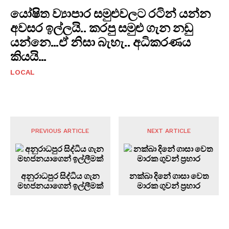
යෝෂිත ව්‍යාපාර සමුළුවලට රටින් යන්න
අවසර ඉල්ලයි.. කරපු සමුළු ගැන නඩු
යන්නෙ…ඒ නිසා බැහැ.. අධිකරණය
කියයි…
LOCAL
PREVIOUS ARTICLE
NEXT ARTICLE
අනුරාධපුර සිද්ධිය ගැන
නක්බා දිනේ ගාසා වෙත
මහජනයාගෙන් ඉල්ලීමක්
මාරක ගුවන් ප්‍රහාර