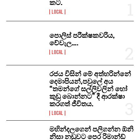
කට.
LOCAL
පොලිස් පරීක්ෂකවරිය,
වේවැල….
LOCAL
රජය විසින් මේ අත්හරින්නේ
දෙමාපියන්,පවුලේ අය
“තමන්ගේ සල්ලිවලින් හෝ
කුඩු බොන්නට” දී ආරක්ෂා
කරගත් ජීවිතය.
LOCAL
මහින්දලගෙන් පලිගන්න ඕනි
නිසා නඩුවට පෙර රිමාන්ඩ්