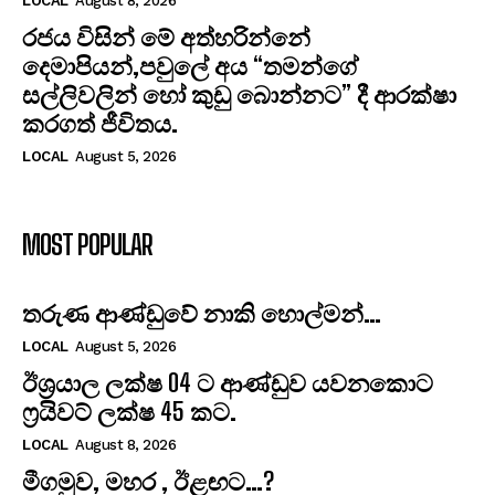
LOCAL
August 8, 2026
රජය විසින් මේ අත්හරින්නේ
දෙමාපියන්,පවුලේ අය “තමන්ගේ
සල්ලිවලින් හෝ කුඩු බොන්නට” දී ආරක්ෂා
කරගත් ජීවිතය.
LOCAL
August 5, 2026
MOST POPULAR
තරුණ ආණ්ඩුවේ නාකි හොල්මන්…
LOCAL
August 5, 2026
ඊශ්‍රයාල ලක්ෂ 04 ට ආණ්ඩුව යවනකොට
ෆ්‍රයිවට් ලක්ෂ 45 කට.
LOCAL
August 8, 2026
මීගමුව, මහර , ඊළඟට…?