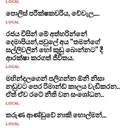
LOCAL
පොලිස් පරීක්ෂකවරිය, වේවැල….
LOCAL
රජය විසින් මේ අත්හරින්නේ
දෙමාපියන්,පවුලේ අය “තමන්ගේ
සල්ලිවලින් හෝ කුඩු බොන්නට” දී
ආරක්ෂා කරගත් ජීවිතය.
LOCAL
මහින්දලගෙන් පලිගන්න ඕනි නිසා
නඩුවට පෙර රිමාන්ඩ් කාලය වැඩිකරන..
ඒත් ඒව රටේ නීති වන සංශෝධන..
LOCAL
තරුණ ආණ්ඩුවේ නාකි හොල්මන්…
LOCAL