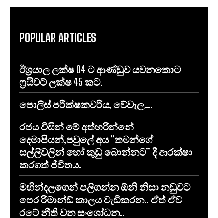
POPULAR ARTICLES
ඊශ්‍රයාල ලක්ෂ 04 ට ආණ්ඩුව යවනකොට
ෆ්‍රයිවට් ලක්ෂ 45 කට.
පොලිස් පරීක්ෂකවරිය, වේවැල….
රජය විසින් මේ අත්හරින්නේ
දෙමාපියන්,පවුලේ අය “තමන්ගේ
සල්ලිවලින් හෝ කුඩු බොන්නට” දී ආරක්ෂා
කරගත් ජීවිතය.
මහින්දලගෙන් පලිගන්න ඕනි නිසා නඩුවට
පෙර රිමාන්ඩ් කාලය වැඩිකරන.. ඒත් ඒව
රටේ නීති වන සංශෝධන..