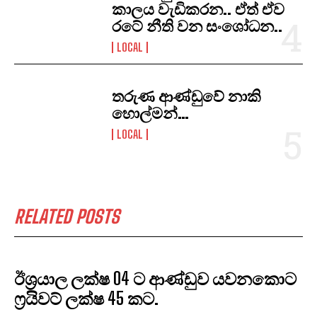
කාලය වැඩිකරන.. ඒත් ඒව
රටේ නීති වන සංශෝධන..
LOCAL
තරුණ ආණ්ඩුවේ නාකි
හොල්මන්…
LOCAL
RELATED POSTS
ඊශ්‍රයාල ලක්ෂ 04 ට ආණ්ඩුව යවනකොට
ෆ්‍රයිවට් ලක්ෂ 45 කට.