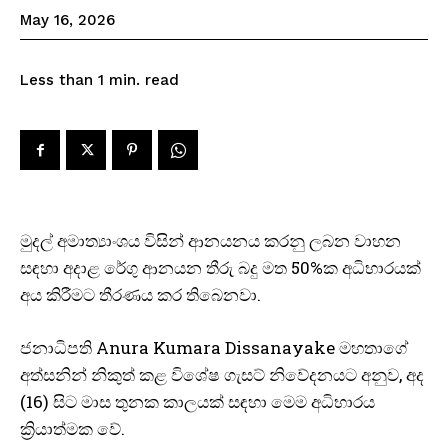
May 16, 2026
read
Less than 1
min.
මුදල් අමාත්‍යාංශය විසින් ආනයනය කරනු ලබන වාහන
සඳහා අදාළ රේගු ආනයන තීරු බදු මත 50%ක අධිභාරයක්
අය කිරීමට තීරණය කර තිබෙනවා.
ජනාධිපති Anura Kumara Dissanayake මහතාගේ
අත්සනින් නිකුත් කළ විශේෂ ගැසට් නිවේදනයට අනුව, අද
(16) සිට මාස තුනක කාලයක් සඳහා මෙම අධිභාරය
ක්‍රියාත්මක වේ.