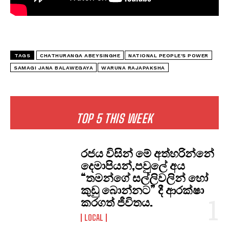
TAGS
CHATHURANGA ABEYSINGHE
NATIONAL PEOPLE'S POWER
SAMAGI JANA BALAWEGAYA
WARUNA RAJAPAKSHA
TOP 5 THIS WEEK
රජය විසින් මේ අත්හරින්නේ
දෙමාපියන්,පවුලේ අය
“තමන්ගේ සල්ලිවලින් හෝ
කුඩු බොන්නට” දී ආරක්ෂා
කරගත් ජීවිතය.
LOCAL