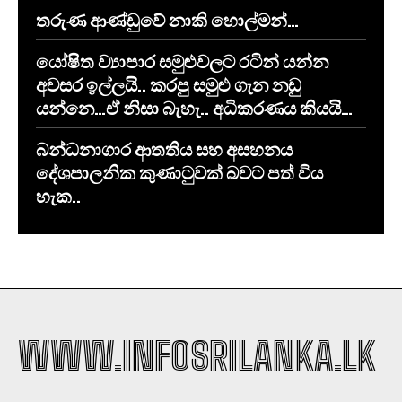
තරුණ ආණ්ඩුවේ නාකි හොල්මන්…
යෝෂිත ව්‍යාපාර සමුළුවලට රටින් යන්න
අවසර ඉල්ලයි.. කරපු සමුළු ගැන නඩු
යන්නෙ…ඒ නිසා බැහැ.. අධිකරණය කියයි…
​බන්ධනාගාර ආතතිය සහ අසහනය
දේශපාලනික කුණාටුවක් බවට පත් විය
හැක..
WWW.INFOSRILANKA.LK