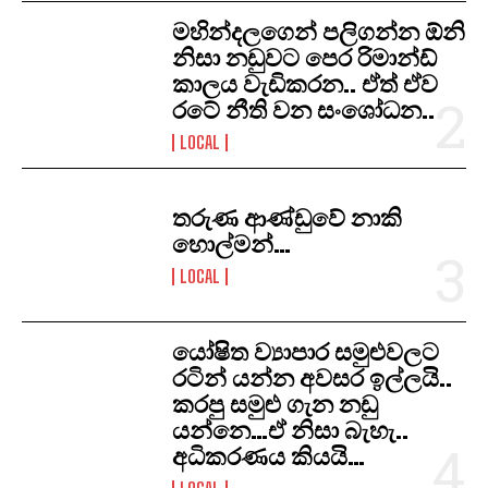
මහින්දලගෙන් පලිගන්න ඕනි
නිසා නඩුවට පෙර රිමාන්ඩ්
කාලය වැඩිකරන.. ඒත් ඒව
රටේ නීති වන සංශෝධන..
LOCAL
තරුණ ආණ්ඩුවේ නාකි
හොල්මන්…
LOCAL
යෝෂිත ව්‍යාපාර සමුළුවලට
රටින් යන්න අවසර ඉල්ලයි..
කරපු සමුළු ගැන නඩු
යන්නෙ…ඒ නිසා බැහැ..
අධිකරණය කියයි…