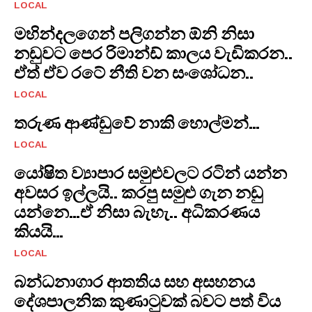
LOCAL
මහින්දලගෙන් පලිගන්න ඕනි නිසා
නඩුවට පෙර රිමාන්ඩ් කාලය වැඩිකරන..
ඒත් ඒව රටේ නීති වන සංශෝධන..
LOCAL
තරුණ ආණ්ඩුවේ නාකි හොල්මන්…
LOCAL
යෝෂිත ව්‍යාපාර සමුළුවලට රටින් යන්න
අවසර ඉල්ලයි.. කරපු සමුළු ගැන නඩු
යන්නෙ…ඒ නිසා බැහැ.. අධිකරණය
කියයි…
LOCAL
​බන්ධනාගාර ආතතිය සහ අසහනය
දේශපාලනික කුණාටුවක් බවට පත් විය