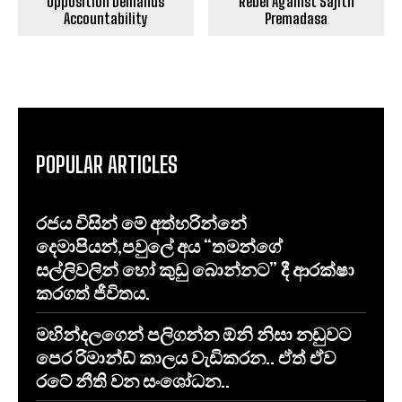
Opposition Demands
Rebel Against Sajith
Accountability
Premadasa
POPULAR ARTICLES
රජය විසින් මේ අත්හරින්නේ
දෙමාපියන්,පවුලේ අය “තමන්ගේ
සල්ලිවලින් හෝ කුඩු බොන්නට” දී ආරක්ෂා
කරගත් ජීවිතය.
මහින්දලගෙන් පලිගන්න ඕනි නිසා නඩුවට
පෙර රිමාන්ඩ් කාලය වැඩිකරන.. ඒත් ඒව
රටේ නීති වන සංශෝධන..