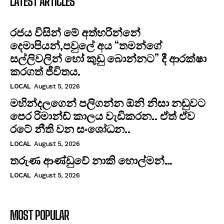
LATEST ARTICLES
රජය විසින් මේ අත්හරින්නේ
දෙමාපියන්,පවුලේ අය “තමන්ගේ
සල්ලිවලින් හෝ කුඩු බොන්නට” දී ආරක්ෂා
කරගත් ජීවිතය.
LOCAL
August 5, 2026
මහින්දලගෙන් පලිගන්න ඕනි නිසා නඩුවට
පෙර රිමාන්ඩ් කාලය වැඩිකරන.. ඒත් ඒව
රටේ නීති වන සංශෝධන..
LOCAL
August 5, 2026
තරුණ ආණ්ඩුවේ නාකි හොල්මන්…
LOCAL
August 5, 2026
MOST POPULAR