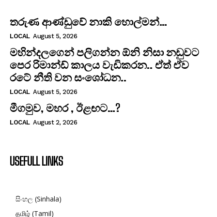
තරුණ ආණ්ඩුවේ නාකි හොල්මන්…
LOCAL
August 5, 2026
මහින්දලගෙන් පලිගන්න ඕනි නිසා නඩුවට
පෙර රිමාන්ඩ් කාලය වැඩිකරන.. ඒත් ඒව
රටේ නීති වන සංශෝධන..
LOCAL
August 5, 2026
මීගමුව, මහර , ඊළඟට…?
LOCAL
August 2, 2026
USEFULL LINKS
සිංහල (Sinhala)
தமிழ் (Tamil)