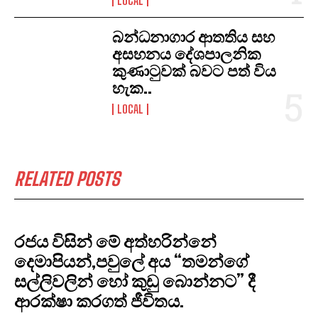
LOCAL
​බන්ධනාගාර ආතතිය සහ
අසහනය දේශපාලනික
කුණාටුවක් බවට පත් විය
හැක..
LOCAL
RELATED POSTS
රජය විසින් මේ අත්හරින්නේ
දෙමාපියන්,පවුලේ අය “තමන්ගේ
සල්ලිවලින් හෝ කුඩු බොන්නට” දී
ආරක්ෂා කරගත් ජීවිතය.