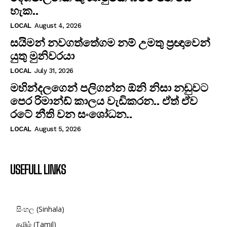
හැක..
LOCAL
August 4, 2026
සයිමන් නවගත්තේගම නම් උමතු ප්‍රඥාවෙන්
යුතු මුනිවරයා
LOCAL
July 31, 2026
මහින්දලගෙන් පලිගන්න ඕනි නිසා නඩුවට
පෙර රිමාන්ඩ් කාලය වැඩිකරන.. ඒත් ඒව
රටේ නීති වන සංශෝධන..
LOCAL
August 5, 2026
USEFULL LINKS
සිංහල (Sinhala)
தமிழ் (Tamil)