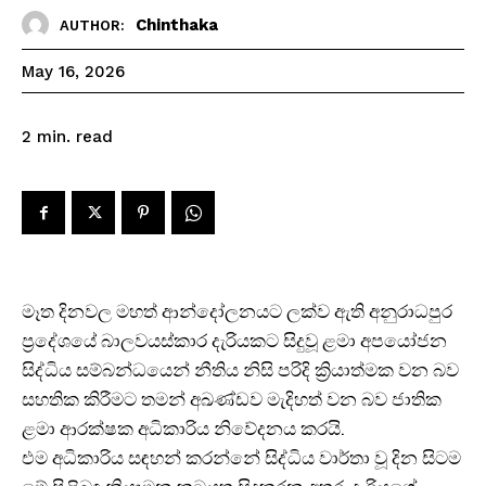
Chinthaka
AUTHOR:
May 16, 2026
read
2
min.
මෑත දිනවල මහත් ආන්දෝලනයට ලක්ව ඇති අනුරාධපුර
ප්‍රදේශයේ බාලවයස්කාර දැරියකට සිදුවූ ළමා අපයෝජන
සිද්ධිය සම්බන්ධයෙන් නීතිය නිසි පරිදි ක්‍රියාත්මක වන බව
සහතික කිරීමට තමන් අඛණ්ඩව මැදිහත් වන බව ජාතික
ළමා ආරක්ෂක අධිකාරිය නිවේදනය කරයි.
එම අධිකාරිය සඳහන් කරන්නේ සිද්ධිය වාර්තා වූ දින සිටම