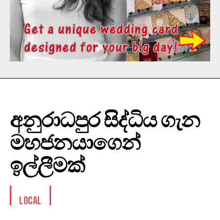
අනුරාධපුර සිද්ධිය ගැන
මහජනයාගෙන්
ඉල්ලීමක්
LOCAL