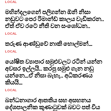
LOCAL
මහින්දලගෙන් පලිගන්න ඕනි නිසා
නඩුවට පෙර රිමාන්ඩ් කාලය වැඩිකරන..
ඒත් ඒව රටේ නීති වන සංශෝධන..
LOCAL
තරුණ ආණ්ඩුවේ නාකි හොල්මන්…
LOCAL
යෝෂිත ව්‍යාපාර සමුළුවලට රටින් යන්න
අවසර ඉල්ලයි.. කරපු සමුළු ගැන නඩු
යන්නෙ…ඒ නිසා බැහැ.. අධිකරණය
කියයි…
LOCAL
​බන්ධනාගාර ආතතිය සහ අසහනය
දේශපාලනික කුණාටුවක් බවට පත් විය