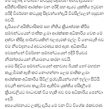
මේ පිළිබඳ නියාමන කටයුතු සිදුකරන අතර, දැරියගේ
අයිතිවාසිකම් ආරක්ෂා වන පරිදි සහ ඇයට යුක්තිය ඉටුවන
පරිදි විමර්ශන කටයුතු සිදුවන්නේදැයි විමසිල්ලෙන් පසුවන
බවයි.
දැරියගේ අයිතිවාසිකම් සහ නීතිය ක්‍රියාත්මක කිරීම
සම්බන්ධයෙන් ජාතික ළමා ආරක්ෂක අධිකාරිය වෙත මේ
දක්වා කිසිදු පාර්ශ්වයකින් බලපෑමක් එල්ල වී නොමැති බව
එම නිවේදනයේ අවධාරණය කර ඇත. අධිකාරිය
පවසන්නේ විමර්ශන සම්බන්ධයෙන් ඉදිරි පියවර
නිරන්තරයෙන් නියාමනය කරන බවයි.
මෙම සිද්ධිය සම්බන්ධයෙන් අනවශ්‍ය බියක් හෝ මහජන
කැළඹීමක් ඇති කර නොගන්නා ලෙස ජාතික ළමා
ආරක්ෂක අධිකාරිය සිවිල් පුරවැසියන්ගෙන් ඉල්ලා සිටියි.
එවැනි අනවශ්‍ය කැළඹීම් ඇතිවීම යුක්තිය පසිඳලීමේ
ක්‍රියාවලියට බාධාවක් විය හැකි බව එම අධිකාරිය පෙන්වා
දෙයි.
අපයෝජනයට ලක්වූ දැරිය මේ වන විට විශේෂ රැකවරණ