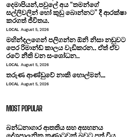
දෙමාපියන්,පවුලේ අය “තමන්ගේ
සල්ලිවලින් හෝ කුඩු බොන්නට” දී ආරක්ෂා
කරගත් ජීවිතය.
LOCAL
August 5, 2026
මහින්දලගෙන් පලිගන්න ඕනි නිසා නඩුවට
පෙර රිමාන්ඩ් කාලය වැඩිකරන.. ඒත් ඒව
රටේ නීති වන සංශෝධන..
LOCAL
August 5, 2026
තරුණ ආණ්ඩුවේ නාකි හොල්මන්…
LOCAL
August 5, 2026
MOST POPULAR
​බන්ධනාගාර ආතතිය සහ අසහනය
දේශපාලනික කුණාටුවක් බවට පත් විය