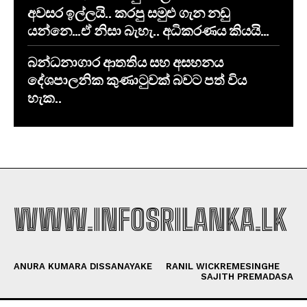
අවසර ඉල්ලයි.. කරපු සමුළු ගැන නඩු
යන්නෙ…ඒ නිසා බැහැ.. අධිකරණය කියයි…
​බන්ධනාගාර ආතතිය සහ අසහනය
දේශපාලනික කුණාටුවක් බවට පත් විය
හැක..
WWW.INFOSRILANKA.LK
ANURA KUMARA DISSANAYAKE
RANIL WICKREMESINGHE
SAJITH PREMADASA