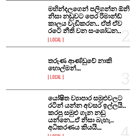
මහින්දලගෙන් පලිගන්න ඕනි
නිසා නඩුවට පෙර රිමාන්ඩ්
කාලය වැඩිකරන.. ඒත් ඒව
රටේ නීති වන සංශෝධන..
LOCAL
තරුණ ආණ්ඩුවේ නාකි
හොල්මන්…
LOCAL
යෝෂිත ව්‍යාපාර සමුළුවලට
රටින් යන්න අවසර ඉල්ලයි..
කරපු සමුළු ගැන නඩු
යන්නෙ…ඒ නිසා බැහැ..
අධිකරණය කියයි…