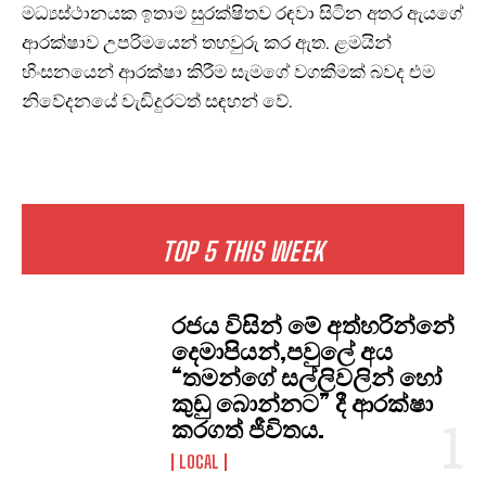
මධ්‍යස්ථානයක ඉතාම සුරක්ෂිතව රඳවා සිටින අතර ඇයගේ
ආරක්ෂාව උපරිමයෙන් තහවුරු කර ඇත. ළමයින්
හිංසනයෙන් ආරක්ෂා කිරීම සැමගේ වගකීමක් බවද එම
නිවේදනයේ වැඩිදුරටත් සඳහන් වේ.
TOP 5 THIS WEEK
රජය විසින් මේ අත්හරින්නේ
දෙමාපියන්,පවුලේ අය
“තමන්ගේ සල්ලිවලින් හෝ
කුඩු බොන්නට” දී ආරක්ෂා
කරගත් ජීවිතය.
LOCAL