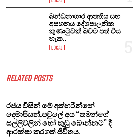
LOCAL
​බන්ධනාගාර ආතතිය සහ
අසහනය දේශපාලනික
කුණාටුවක් බවට පත් විය
හැක..
LOCAL
RELATED POSTS
රජය විසින් මේ අත්හරින්නේ
දෙමාපියන්,පවුලේ අය “තමන්ගේ
සල්ලිවලින් හෝ කුඩු බොන්නට” දී
ආරක්ෂා කරගත් ජීවිතය.