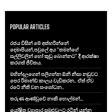
POPULAR ARTICLES
රජය විසින් මේ අත්හරින්නේ
දෙමාපියන්,පවුලේ අය “තමන්ගේ
සල්ලිවලින් හෝ කුඩු බොන්නට” දී ආරක්ෂා
කරගත් ජීවිතය.
මහින්දලගෙන් පලිගන්න ඕනි නිසා නඩුවට
පෙර රිමාන්ඩ් කාලය වැඩිකරන.. ඒත් ඒව
රටේ නීති වන සංශෝධන..
තරුණ ආණ්ඩුවේ නාකි හොල්මන්…
යෝෂිත ව්‍යාපාර සමුළුවලට රටින් යන්න