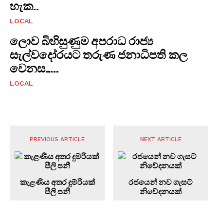
හැක..
LOCAL
ලොව බිහිසුණුම අපරාධ රාජ්‍ය
සැල්වදෝරයට තරුණ ජනාධිපති කල
වෙනස…..
LOCAL
PREVIOUS ARTICLE
NEXT ARTICLE
කැළණිය අතර දුම්රියක්
රජයෙන් නව ගැසට්
පීලි පනී
නිවේදනයක්