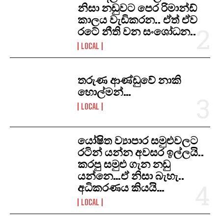
නිසා නඩුවට පෙර රිමාන්ඩ්
කාලය වැඩිකරන.. ඒත් ඒව
රටේ නීති වන සංශෝධන..
LOCAL
තරුණ ආණ්ඩුවේ නාකි
හොල්මන්…
LOCAL
යෝෂිත ව්‍යාපාර සමුළුවලට
රටින් යන්න අවසර ඉල්ලයි..
කරපු සමුළු ගැන නඩු
යන්නෙ…ඒ නිසා බැහැ..
අධිකරණය කියයි…
LOCAL