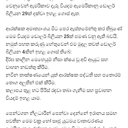
වෙනුවෙන් ඇමරිකාව දැරූ වියදම ඇමෙරිකානු ඩොලර්
බිලියන 29ක් දක්වා ඉහළ ගොස් ඇත.
ආරක්ෂක අමාත්‍යාංශය මීට පෙර ඇස්තමේන්තු කර තිබුණේ
මෙම වියදම ඩොලර් බිලියන 25ක් පමණ වනු ඇති බවයි.
නමුත් පහත කරුණු හේතුවෙන් එම මුදල තවත් ඩොලර්
බිලියන 4කින් ඉහළ ගොස් තිබේ:
දීර්ඝ කාලීන මෙහෙයුම් නිසා ක්ෂය වූ අවි ආයුධ සහ
වාහන නඩත්තු කිරීම.
නවීන තාක්ෂණයෙන් යුත් ආරක්ෂක පද්ධති සහ පතොරම්
තොග අලුතින් එක් කිරීම.
කලාපය තුළ භට පිරිස් රඳවා තබා ගැනීම සහ ප්‍රවාහන
වියදම් ඉහළ යාම.
පෙන්ටගන නිලධාරීන් පෙන්වා දෙන්නේ ඉරානය සමඟ
පවතින මෙම වක්‍ර හෝ සෘජු යුධමය වාතාවරණය