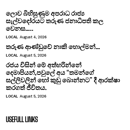
ලොව බිහිසුණුම අපරාධ රාජ්‍ය
සැල්වදෝරයට තරුණ ජනාධිපති කල
වෙනස…..
LOCAL
August 4, 2026
තරුණ ආණ්ඩුවේ නාකි හොල්මන්…
LOCAL
August 5, 2026
රජය විසින් මේ අත්හරින්නේ
දෙමාපියන්,පවුලේ අය “තමන්ගේ
සල්ලිවලින් හෝ කුඩු බොන්නට” දී ආරක්ෂා
කරගත් ජීවිතය.
LOCAL
August 5, 2026
USEFULL LINKS