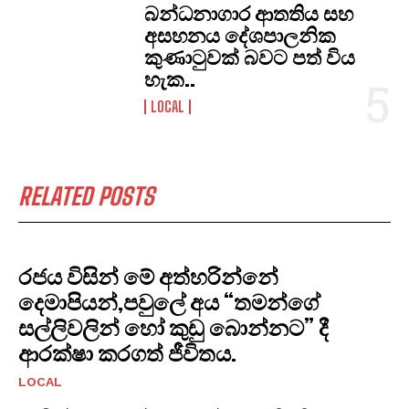
​බන්ධනාගාර ආතතිය සහ
අසහනය දේශපාලනික
කුණාටුවක් බවට පත් විය
හැක..
LOCAL
RELATED POSTS
රජය විසින් මේ අත්හරින්නේ
දෙමාපියන්,පවුලේ අය “තමන්ගේ
සල්ලිවලින් හෝ කුඩු බොන්නට” දී
ආරක්ෂා කරගත් ජීවිතය.
LOCAL