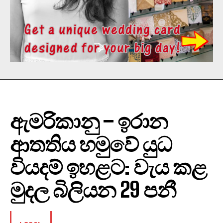
ඇමරිකානු – ඉරාන
ආතතිය හමුවේ යුධ
වියදම් ඉහළට: වැය කළ
මුදල බිලියන 29 පනී