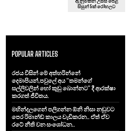
ඇනුමකින් උසස් පෙළ
සිසුන් 5ක් රෝහලට
POPULAR ARTICLES
රජය විසින් මේ අත්හරින්නේ
දෙමාපියන්,පවුලේ අය “තමන්ගේ
සල්ලිවලින් හෝ කුඩු බොන්නට” දී ආරක්ෂා
කරගත් ජීවිතය.
මහින්දලගෙන් පලිගන්න ඕනි නිසා නඩුවට
පෙර රිමාන්ඩ් කාලය වැඩිකරන.. ඒත් ඒව
රටේ නීති වන සංශෝධන..