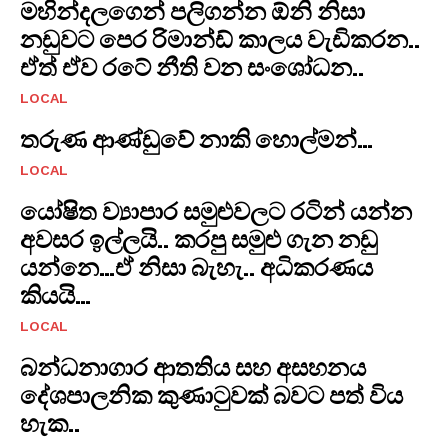
මහින්දලගෙන් පලිගන්න ඕනි නිසා
නඩුවට පෙර රිමාන්ඩ් කාලය වැඩිකරන..
ඒත් ඒව රටේ නීති වන සංශෝධන..
LOCAL
තරුණ ආණ්ඩුවේ නාකි හොල්මන්…
LOCAL
යෝෂිත ව්‍යාපාර සමුළුවලට රටින් යන්න
අවසර ඉල්ලයි.. කරපු සමුළු ගැන නඩු
යන්නෙ…ඒ නිසා බැහැ.. අධිකරණය
කියයි…
LOCAL
​බන්ධනාගාර ආතතිය සහ අසහනය
දේශපාලනික කුණාටුවක් බවට පත් විය
හැක..