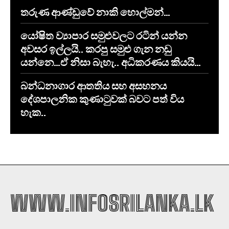
තරුණ ආණ්ඩුවේ නාකි හොල්මන්…
යෝෂිත ව්‍යාපාර සමුළුවලට රටින් යන්න
අවසර ඉල්ලයි.. කරපු සමුළු ගැන නඩු
යන්නෙ…ඒ නිසා බැහැ.. අධිකරණය කියයි…
​බන්ධනාගාර ආතතිය සහ අසහනය
දේශපාලනික කුණාටුවක් බවට පත් විය
හැක..
WWW.INFOSRILANKA.LK