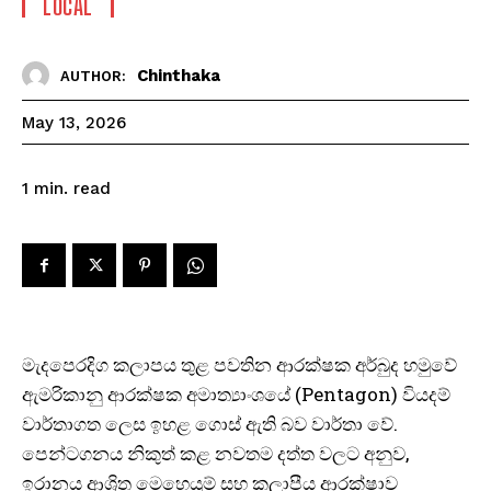
LOCAL
Chinthaka
AUTHOR:
May 13, 2026
read
1
min.
මැදපෙරදිග කලාපය තුළ පවතින ආරක්ෂක අර්බුද හමුවේ
ඇමරිකානු ආරක්ෂක අමාත්‍යාංශයේ (Pentagon) වියදම්
වාර්තාගත ලෙස ඉහළ ගොස් ඇති බව වාර්තා වේ.
පෙන්ටගනය නිකුත් කළ නවතම දත්ත වලට අනුව,
ඉරානය ආශ්‍රිත මෙහෙයුම් සහ කලාපීය ආරක්ෂාව