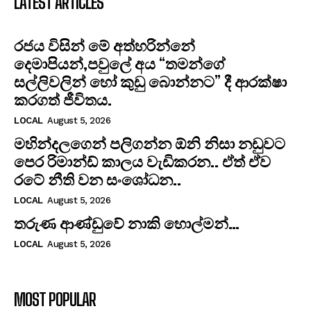
LATEST ARTICLES
රජය විසින් මේ අත්හරින්නේ
දෙමාපියන්,පවුලේ අය “තමන්ගේ
සල්ලිවලින් හෝ කුඩු බොන්නට” දී ආරක්ෂා
කරගත් ජීවිතය.
LOCAL
August 5, 2026
මහින්දලගෙන් පලිගන්න ඕනි නිසා නඩුවට
පෙර රිමාන්ඩ් කාලය වැඩිකරන.. ඒත් ඒව
රටේ නීති වන සංශෝධන..
LOCAL
August 5, 2026
තරුණ ආණ්ඩුවේ නාකි හොල්මන්…
LOCAL
August 5, 2026
MOST POPULAR