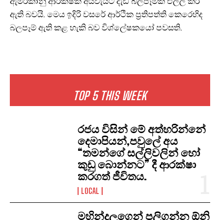
ඇමරිකානු ආරක්ෂක අයවැයට දැඩි බලපෑමක් එල්ල කර
ඇති බවයි. මෙය ඉදිරි වසරේ ආර්ථික ප්‍රතිපත්ති කෙරෙහිද
බලපෑම් ඇති කළ හැකි බව විශ්ලේෂකයෝ පවසති.
TOP 5 THIS WEEK
රජය විසින් මේ අත්හරින්නේ
දෙමාපියන්,පවුලේ අය
“තමන්ගේ සල්ලිවලින් හෝ
කුඩු බොන්නට” දී ආරක්ෂා
කරගත් ජීවිතය.
LOCAL
මහින්දලගෙන් පලිගන්න ඕනි