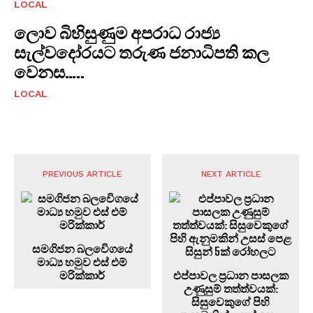
LOCAL
ලොව බිහිසුණුම අපරාධ රාජ්‍ය
සැල්වදෝරයට තරුණ ජනාධිපති කල
වෙනස…..
LOCAL
PREVIOUS ARTICLE
NEXT ARTICLE
සමගිජන බලවෙිගයේ
මාධ්‍ය හමුව එස් එම්
මරික්කාර්
එප්පාවල ප්‍රධාන පාසලක
උණුසුම් තත්ත්වයක්:
සිසුවෙකුගේ පිහි