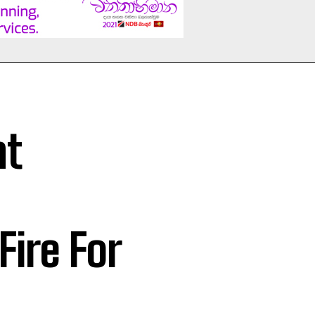
nt
Fire For