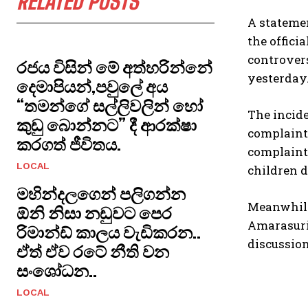
RELATED POSTS
A stateme
the offici
controver
රජය විසින් මේ අත්හරින්නේ
yesterday
දෙමාපියන්,පවුලේ අය
“තමන්ගේ සල්ලිවලින් හෝ
The incide
කුඩු බොන්නට” දී ආරක්ෂා
complaint
කරගත් ජීවිතය.
complaint 
LOCAL
children d
මහින්දලගෙන් පලිගන්න
Meanwhile,
ඕනි නිසා නඩුවට පෙර
Amarasuriy
රිමාන්ඩ් කාලය වැඩිකරන..
discussion
ඒත් ඒව රටේ නීති වන
සංශෝධන..
LOCAL