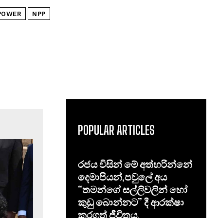
 POWER
NPP
POPULAR ARTICLES
රජය විසින් මේ අත්හරින්නේ
දෙමාපියන්,පවුලේ අය
“තමන්ගේ සල්ලිවලින් හෝ
කුඩු බොන්නට” දී ආරක්ෂා
කරගත් ජීවිතය.