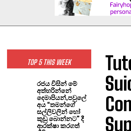
Tut
TOP 5 THIS WEEK
Sui
රජය විසින් මේ
අත්හරින්නේ
Com
දෙමාපියන්,පවුලේ
අය “තමන්ගේ
සල්ලිවලින් හෝ
Sup
කුඩු බොන්නට” දී
ආරක්ෂා කරගත්