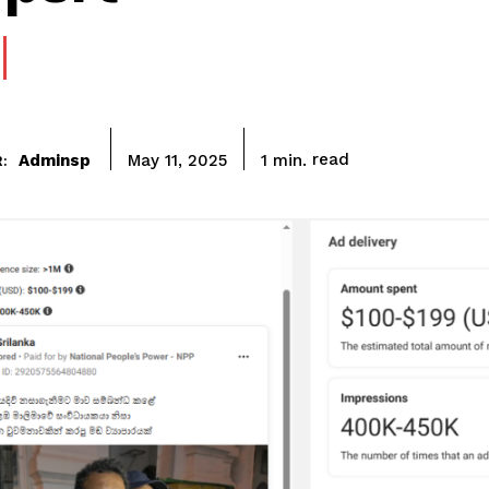
read
Adminsp
1
min.
May 11, 2025
: