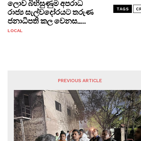
ලොව බිහිසුණුම අපරාධ
TAGS
C
රාජ්‍ය සැල්වදෝරයට තරුණ
ජනාධිපති කල වෙනස…..
LOCAL
PREVIOUS ARTICLE