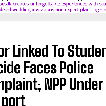
or Linked To Stude
cide Faces Police
plaint; NPP Under 
port