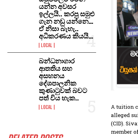
යන්න අවසර
ඉල්ලයි.. කරපු සමුළු
ගැන නඩු යන්නෙ…
ඒ නිසා බැහැ..
අධිකරණය කියයි…
LOCAL
​බන්ධනාගාර
ආතතිය සහ
අසහනය
දේශපාලනික
කුණාටුවක් බවට
පත් විය හැක..
A tuition 
LOCAL
alleged su
(CID). Siv
member of 