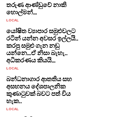
තරුණ ආණ්ඩුවේ නාකි
හොල්මන්…
LOCAL
යෝෂිත ව්‍යාපාර සමුළුවලට
රටින් යන්න අවසර ඉල්ලයි..
කරපු සමුළු ගැන නඩු
යන්නෙ…ඒ නිසා බැහැ..
අධිකරණය කියයි…
LOCAL
​බන්ධනාගාර ආතතිය සහ
අසහනය දේශපාලනික
කුණාටුවක් බවට පත් විය
හැක..
LOCAL