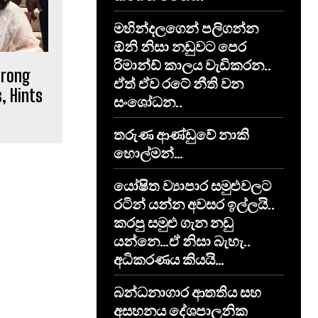
මහින්දලගෙන් පලිගන්න
ඕනි නිසා නඩුවට පෙර
රිමාන්ඩ් කාලය වැඩිකරන..
trong
ඒත් ඒව රටේ නීති වන
, Hints
සංශෝධන..
තරුණ ආණ්ඩුවේ නාකි
හොල්මන්…
යෝෂිත ව්‍යාපාර සමුළුවලට
රටින් යන්න අවසර ඉල්ලයි..
කරපු සමුළු ගැන නඩු
යන්නෙ…ඒ නිසා බැහැ..
අධිකරණය කියයි…
​බන්ධනාගාර ආතතිය සහ
අසහනය දේශපාලනික