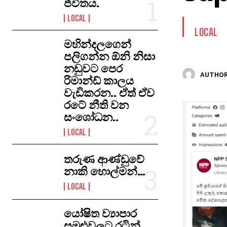
ජීවිතය.
LOCAL
LOCAL
මහින්දලගෙන්
පලිගන්න ඕනි නිසා
නඩුවට පෙර
AUTHOR
රිමාන්ඩ් කාලය
වැඩිකරන.. ඒත් ඒව
රටේ නීති වන
සංශෝධන..
LOCAL
තරුණ ආණ්ඩුවේ
නාකි හොල්මන්…
LOCAL
යෝෂිත ව්‍යාපාර
සමුළුවලට රටින්